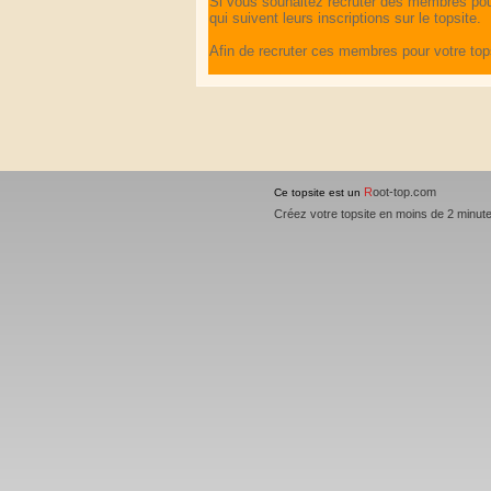
Si vous souhaitez recruter des membres pou
qui suivent leurs inscriptions sur le topsite.
Afin de recruter ces membres pour votre top
R
oot-top.com
Ce topsite est un
Créez votre topsite en moins de 2 minut