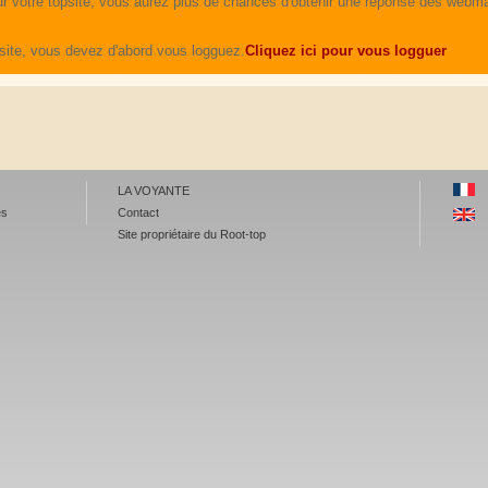
r votre topsite, vous aurez plus de chances d'obtenir une réponse des webma
site, vous devez d'abord vous logguez.
Cliquez ici pour vous logguer
LA VOYANTE
es
Contact
Site propriétaire du Root-top