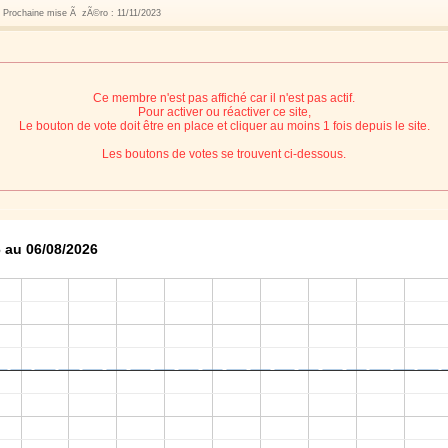
s Prochaine mise Ã zÃ©ro : 11/11/2023
Ce membre n'est pas affiché car il n'est pas actif.
Pour activer ou réactiver ce site,
Le bouton de vote doit être en place et cliquer au moins 1 fois depuis le site.
Les boutons de votes se trouvent ci-dessous.
 au 06/08/2026