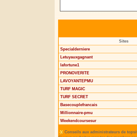
Sites
Specialderniere
Letuyauxgagnant
lafortune1
PRONOVERITE
LAVOYANTEPMU
TURF MAGIC
TURF SECRET
Basecouplefrancais
Millionnaire-pmu
Weekendcoursesur
Conseils aux administrateurs de topsi