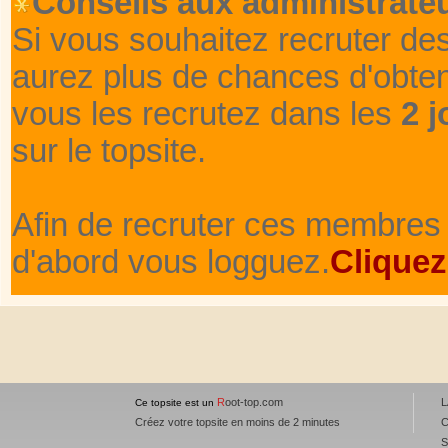
Conseils aux administrateu
Si vous souhaitez recruter de
aurez plus de chances d'obte
vous les recrutez dans les
2 j
sur le topsite.
Afin de recruter ces membres 
d'abord vous logguez.
Cliquez
R
oot-top.com
L
Ce topsite est un
Créez votre topsite en moins de 2 minutes
C
S