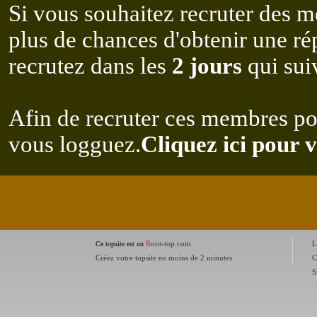
Si vous souhaitez recruter des m
plus de chances d'obtenir une r
recrutez dans les
2 jours
qui suiv
Afin de recruter ces membres po
vous logguez.
Cliquez ici pour 
R
oot-top.com
L
Ce topsite est un
Créez votre topsite en moins de 2 minutes
C
S