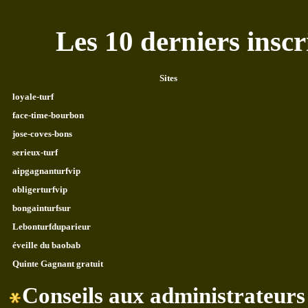
Les 10 derniers inscri
Sites
loyale-turf
face-time-bourbon
jose-coves-bons
serieux-turf
aipgagnanturfvip
obligerturfvip
bongainturfsur
Lebonturfduparieur
éveille du baobab
Quinte Gagnant gratuit
Conseils aux administrateurs 