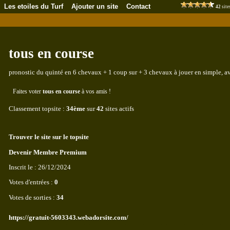
Les etoiles du Turf
Ajouter un site
Contact
42
site
tous en course
pronostic du quinté en 6 chevaux + 1 coup sur + 3 chevaux à jouer en simple, av
Faites voter
tous en course
à vos amis !
Classement topsite :
34ème
sur
42
sites actifs
Trouver le site sur le topsite
Devenir Membre Premium
Inscrit le : 26/12/2024
Votes d'entrées :
0
Votes de sorties :
34
https://gratuit-5603343.webadorsite.com/