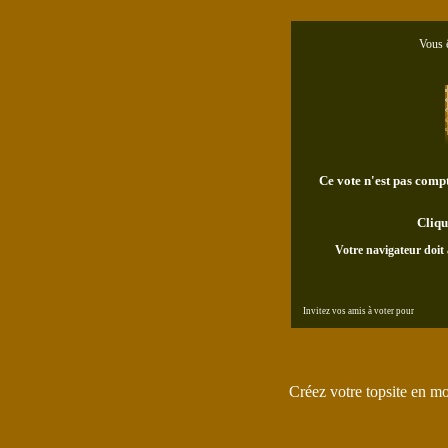
Vous ê
Ce vote n'est pas compta
Cliqu
Votre navigateur doit 
Invitez vos amis à voter pour
Créez votre topsite en m