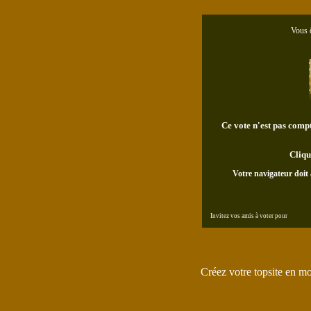
Vous ê
Ce vote n'est pas compta
Cliqu
Votre navigateur doit 
Invitez vos amis à voter pour
Créez votre topsite en m