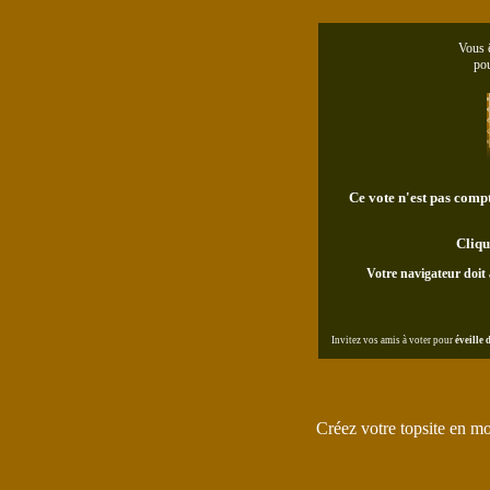
Vous ê
po
Ce vote n'est pas compta
Cliqu
Votre navigateur doit 
Invitez vos amis à voter pour
éveille
Créez votre topsite en m