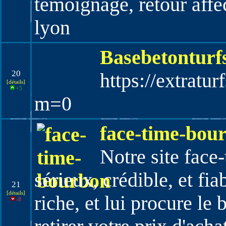
témoignage, retour affect
lyon
Basebetonturf
20
https://extratu
[détails]
+5
m=0
face-time-bou
Notre site face
sérieux, crédible, et fia
21
[détails]
riche, et lui procure le 
-8