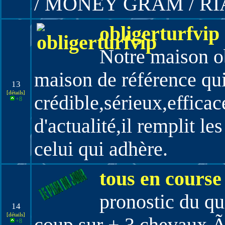
/ MONEY GRAM / RI
obligerturfvip
Notre maison ob
maison de référence qui
13
[détails]
crédible,sérieux,efficace 
+8
d'actualité,il remplit l
celui qui adhère.
tous en course
pronostic du q
14
[détails]
+8