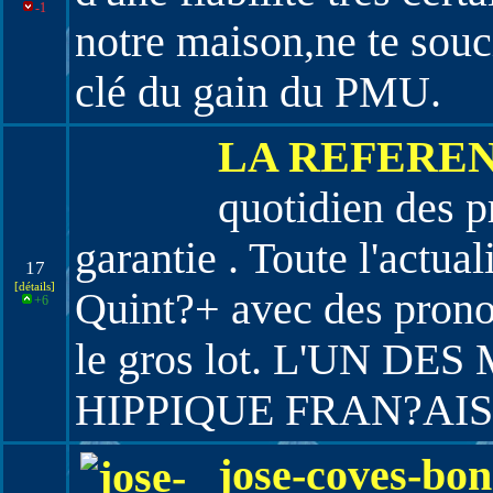
-1
notre maison,ne te souc
clé du gain du PMU.
LA REFERE
quotidien des pr
garantie . Toute l'actua
17
[détails]
Quint?+ avec des pronos
+6
le gros lot. L'UN DE
HIPPIQUE FRAN?AIS
jose-coves-bon