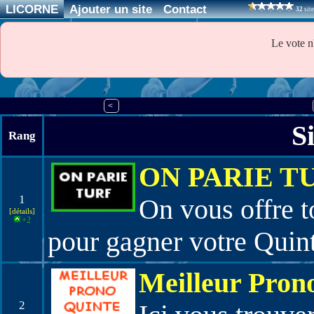
LICORNE
Ajouter un site
Contact
32
sit
Le vote n
<
Si
Rang
ON PARIE T
1
On vous offre t
[détails]
+2
pour gagner votre Quin
Meilleur Pron
2