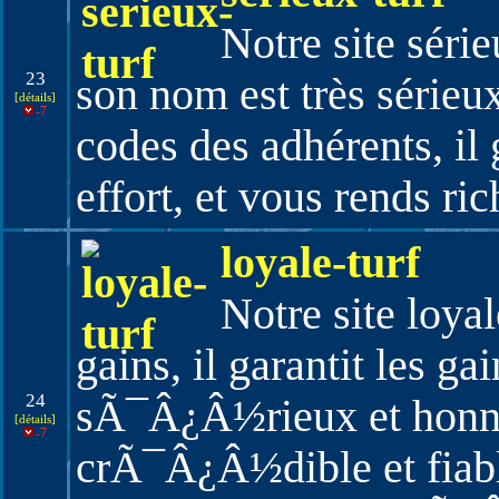
Notre site séri
23
son nom est très sérieux
[détails]
-7
codes des adhérents, il 
effort, et vous rends ric
loyale-turf
Notre site loyal
gains, il garantit les g
24
sÃ¯Â¿Â½rieux et honn
[détails]
-7
crÃ¯Â¿Â½dible et fiable