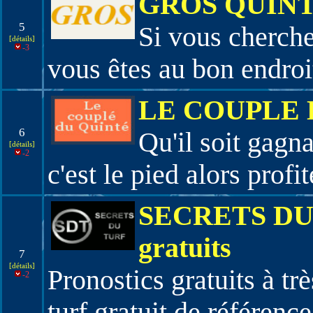
GROS QUINT
5
Si vous cherch
[détails]
-3
vous êtes au bon endroi
LE COUPLE 
6
Qu'il soit gagn
[détails]
-2
c'est le pied alors profi
SECRETS DU 
gratuits
7
[détails]
Pronostics gratuits à trè
-2
turf gratuit de référence