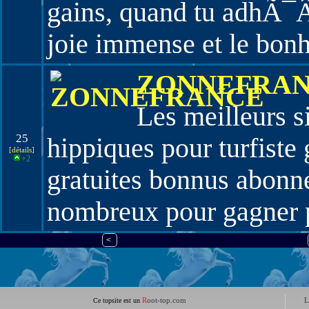
gains, quand tu adhÃ¯
joie immense et le bonh
ZONNEFRA
Les meilleurs s
25
hippiques pour turfiste 
[détails]
+2
gratuites bonnus abonn
nombreux pour gagner 
<
R
oot-top.com
L
Ce topsite est un