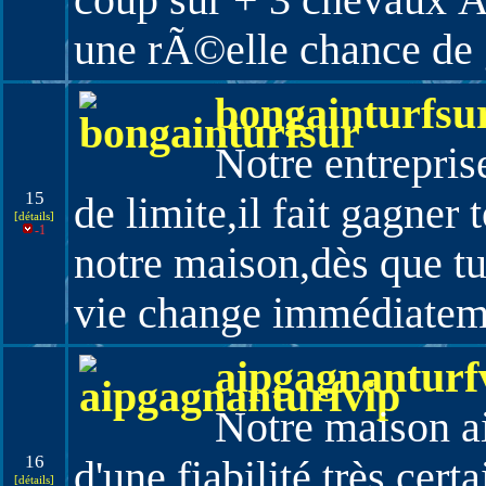
coup sur + 3 chevaux Ã
une rÃ©elle chance de 
bongainturfsu
Notre entrepris
15
de limite,il fait gagner
[détails]
-1
notre maison,dès que tu
vie change immédiatem
aipgagnanturf
Notre maison a
16
d'une fiabilité très cer
[détails]