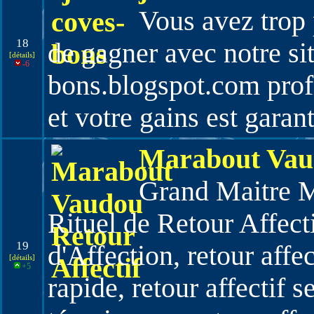
Vous avez trop p
18
de gagner avec notre si
[détails]
-6
bons.blogspot.com profi
et votre gains est gara
Marabout Vaud
Grand Maitre M
Rituel de Retour Affect
19
d'Affection, retour affec
[détails]
+5
rapide, retour affectif s