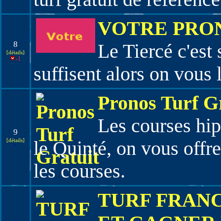
VOTRE PRO
8
Le Tiercé c'est
[détails]
-1
suffisent alors on vous
Pronos Turf G
Les courses hip
9
[détails]
le Quinté, on vous offr
les courses.
TURF FRANC