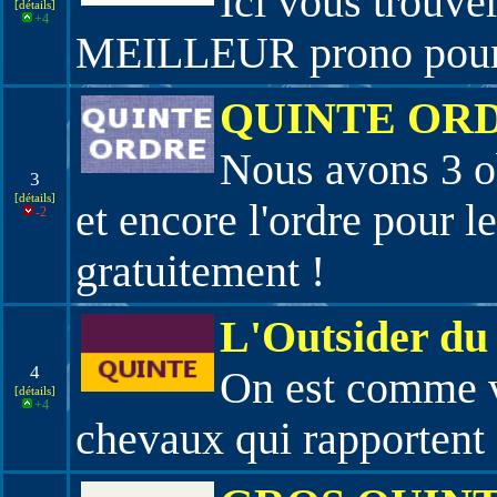
Ici vous trouve
[détails]
+4
MEILLEUR prono pour 
QUINTE OR
Nous avons 3 obj
3
[détails]
et encore l'ordre pour l
-2
gratuitement !
L'Outsider du
4
On est comme v
[détails]
+4
chevaux qui rapportent 