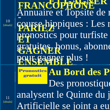
ET GAGNER
Annuaire et Topsite de 
course hippiques : Les m
10
[détails]
pronostics pour turfiste
gratuites, bonus, abon
pour gagner plus !
Au Bord des P
Des pronostique
analysent le Quinte du 
11
[détails]
Artificielle se joint a 