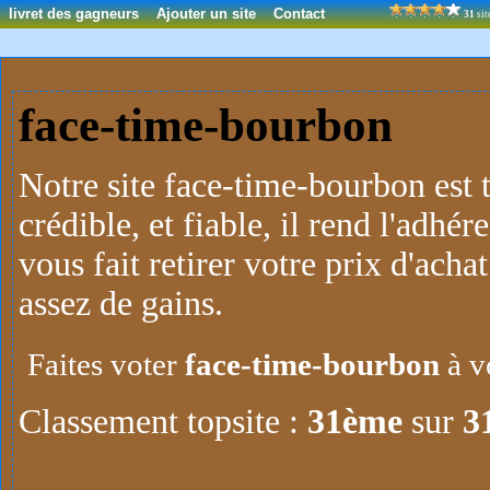
livret des gagneurs
Ajouter un site
Contact
31
sit
face-time-bourbon
Notre site face-time-bourbon est t
crédible, et fiable, il rend l'adhér
vous fait retirer votre prix d'ach
assez de gains.
Faites voter
face-time-bourbon
à v
Classement topsite :
31ème
sur
3