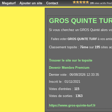
Megaturf
Ajouter un site
Contact
195
sites actifs Pro
GROS QUINTE TU
Si vous cherchez un GROS Quinté alors vou
Faites voter
GROS QUINTE TURF
à vos amis
Classement topsite :
7ème
sur
195
sites ac
Trouver le site sur le topsite
Devenir Membre Premium
Dernier vote : 06/08/2026 12:33:35
Inscrit le : 01/11/2021
Votes d'entrées :
115
Votes de sorties :
1363
https://www.gros-quinte-turf.fr