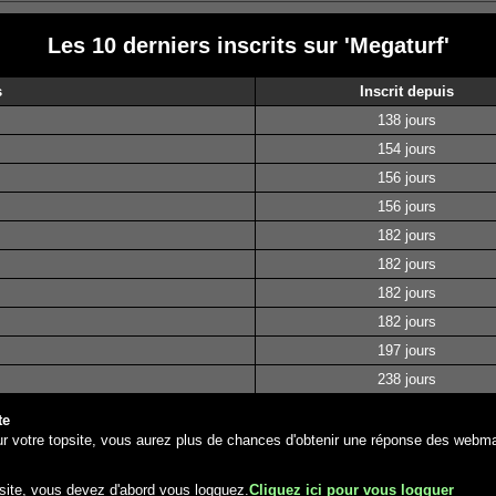
Les 10 derniers inscrits sur 'Megaturf'
s
Inscrit depuis
138 jours
154 jours
156 jours
156 jours
182 jours
182 jours
182 jours
182 jours
197 jours
238 jours
te
r votre topsite, vous aurez plus de chances d'obtenir une réponse des webma
site, vous devez d'abord vous logguez.
Cliquez ici pour vous logguer