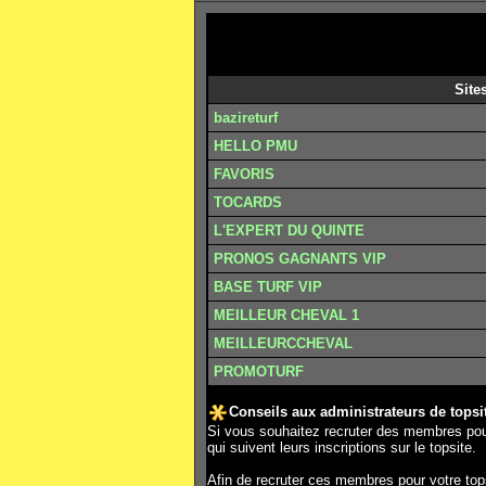
Site
bazireturf
HELLO PMU
FAVORIS
TOCARDS
L'EXPERT DU QUINTE
PRONOS GAGNANTS VIP
BASE TURF VIP
MEILLEUR CHEVAL 1
MEILLEURCCHEVAL
PROMOTURF
Conseils aux administrateurs de topsi
Si vous souhaitez recruter des membres pou
qui suivent leurs inscriptions sur le topsite.
Afin de recruter ces membres pour votre top