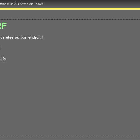
chaine mise Ã zÃ©ro : 01/11/2023
RF
s êtes au bon endroit !
 !
tifs