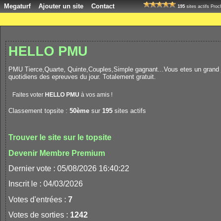
Megaturf
Ajouter un site
Contact
195
sites actifs Pro
HELLO PMU
PMU Tierce,Quarte, Quinte,Couples,Simple gagnant...Vous etes un grand jo
quotidiens des epreuves du jour. Totalement gratuit.
Faites voter
HELLO PMU
à vos amis !
Classement topsite :
50ème
sur
195
sites actifs
Trouver le site sur le topsite
Devenir Membre Premium
Dernier vote : 05/08/2026 16:40:22
Inscrit le : 04/03/2026
Votes d'entrées :
7
Votes de sorties :
1242