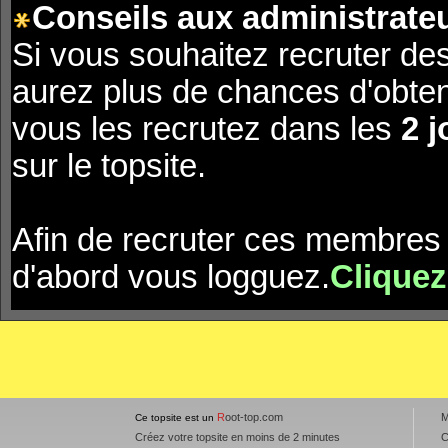
Conseils aux administrateu
Si vous souhaitez recruter de
aurez plus de chances d'obte
vous les recrutez dans les
2 j
sur le topsite.
Afin de recruter ces membres 
d'abord vous logguez.
Cliquez
R
oot-top.com
M
Ce topsite est un
Créez votre topsite en moins de 2 minutes
C