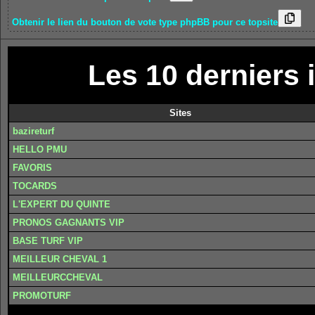
Obtenir le lien du bouton de vote type phpBB pour ce topsite
Les 10 derniers i
Sites
bazireturf
HELLO PMU
FAVORIS
TOCARDS
L'EXPERT DU QUINTE
PRONOS GAGNANTS VIP
BASE TURF VIP
MEILLEUR CHEVAL 1
MEILLEURCCHEVAL
PROMOTURF