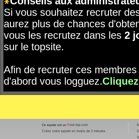
Conseils aux administrateu
Si vous souhaitez recruter de
aurez plus de chances d'obte
vous les recrutez dans les
2 j
sur le topsite.
Afin de recruter ces membres 
d'abord vous logguez.
Cliquez
R
oot-top.com
M
Ce topsite est un
Créez votre topsite en moins de 2 minutes
C
S