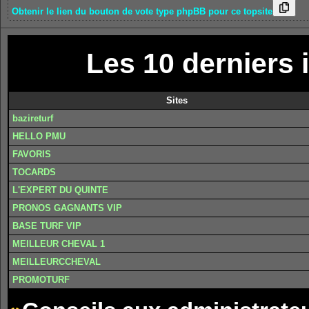
Obtenir le lien du bouton de vote type phpBB pour ce topsite
Les 10 derniers i
Sites
bazireturf
HELLO PMU
FAVORIS
TOCARDS
L'EXPERT DU QUINTE
PRONOS GAGNANTS VIP
BASE TURF VIP
MEILLEUR CHEVAL 1
MEILLEURCCHEVAL
PROMOTURF