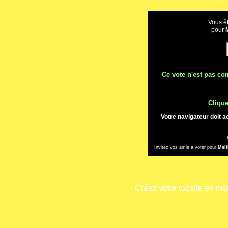
Vous êt
pour
Ce vote n'est pas com
Clique
Votre navigateur doit a
Invitez vos amis à voter pour
Meil
Créez votre topsite en m