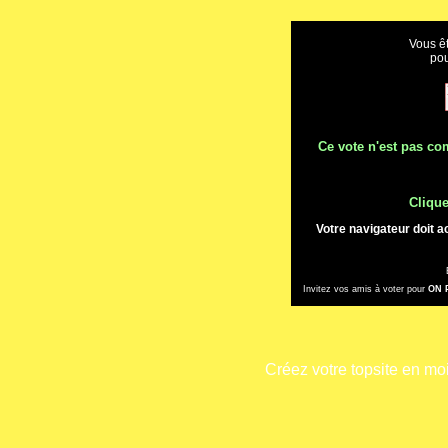
Vous êt
po
Ce vote n'est pas com
Clique
Votre navigateur doit a
Invitez vos amis à voter pour
ON 
Créez votre topsite en m