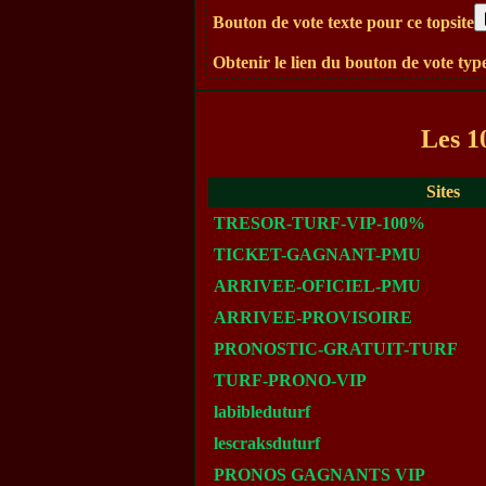
Bouton de vote texte pour ce topsite
Obtenir le lien du bouton de vote ty
Les 1
Sites
TRESOR-TURF-VIP-100%
TICKET-GAGNANT-PMU
ARRIVEE-OFICIEL-PMU
ARRIVEE-PROVISOIRE
PRONOSTIC-GRATUIT-TURF
TURF-PRONO-VIP
labibleduturf
lescraksduturf
PRONOS GAGNANTS VIP