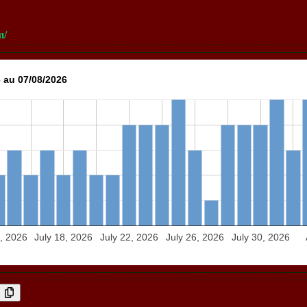
m/
 au 07/08/2026
, 2026
July 18, 2026
July 22, 2026
July 26, 2026
July 30, 2026