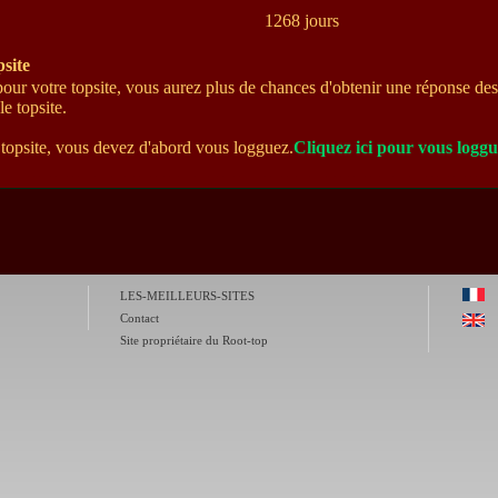
1268 jours
site
our votre topsite, vous aurez plus de chances d'obtenir une réponse des
le topsite.
topsite, vous devez d'abord vous logguez.
Cliquez ici pour vous loggu
LES-MEILLEURS-SITES
Contact
Site propriétaire du Root-top