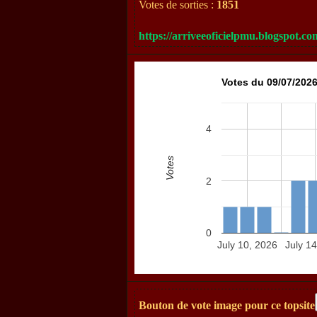
Votes de sorties :
1851
https://arriveeoficielpmu.blogspot.co
Votes du 09/07/2026
4
Votes
2
0
July 10, 2026
July 14
Bouton de vote image pour ce topsite