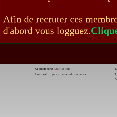
Afin de recruter ces membre
d'abord vous logguez.
Clique
R
oot-top.com
L
Ce topsite est un
Créez votre topsite en moins de 2 minutes
C
S