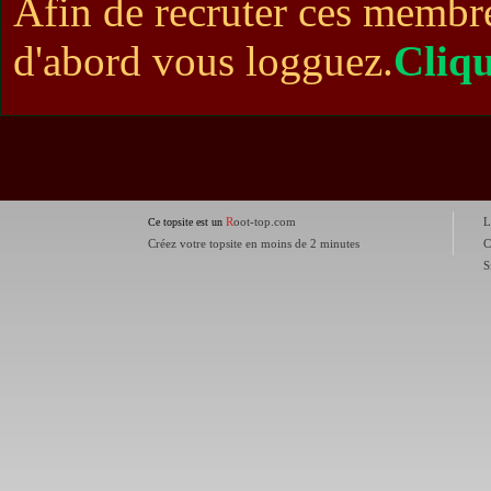
Afin de recruter ces membre
d'abord vous logguez.
Cliqu
R
oot-top.com
L
Ce topsite est un
Créez votre topsite en moins de 2 minutes
C
S