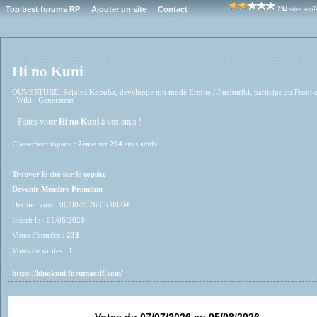
Top best forums RP
Ajouter un site
Contact
294
sites acti
Hi no Kuni
OUVERTURE. Rejoins Konoha, developpe ton mode Ermite / Jinchuriki, participe au Front 
; Wiki ; Generateur]
Faites voter
Hi no Kuni
à vos amis !
Classement topsite :
7ème
sur
294
sites actifs
Trouver le site sur le topsite
Devenir Membre Premium
Dernier vote : 06/08/2026 05:08:04
Inscrit le : 05/06/2026
Votes d'entrées :
233
Votes de sorties :
1
https://hinokuni.forumactif.com/
Votes du 07/07/2026 au 05/08/2026