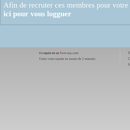
Afin de recruter ces membres pour votre 
ici pour vous logguer
R
oot-top.com
T
Ce topsite est un
Créez votre topsite en moins de 2 minutes
C
S