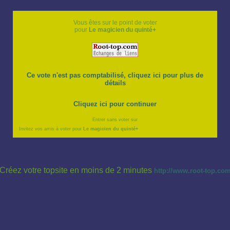
Vous êtes sur le point de voter
pour
Le magicien du quinté+
Ce vote n'est pas comptabilisé, cliquez ici pour plus de
détails
Cliquez ici pour continuer
Entrer sans voter sur
Invitez vos amis à voter pour
Le magicien du quinté+
Créez votre topsite en moins de 2 minutes
http://www.root-top.co