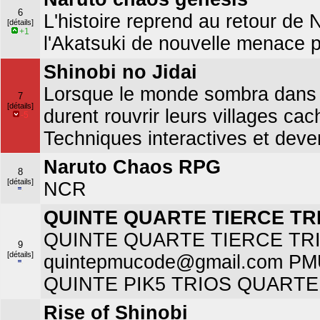
6
L'histoire reprend au retour de
[détails]
+1
l'Akatsuki de nouvelle menace 
Shinobi no Jidai
Lorsque le monde sombra dans 
7
[détails]
durent rouvrir leurs villages ca
-5
Techniques interactives et dev
Naruto Chaos RPG
8
[détails]
NCR
QUINTE QUARTE TIERCE TR
QUINTE QUARTE TIERCE TR
9
[détails]
quintepmucode@gmail.com P
QUINTE PIK5 TRIOS QUART
Rise of Shinobi