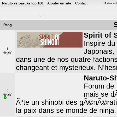
Naruto vs Sasuke top 100
Ajouter un site
Contact
11
sites act
<
S
Rang
Spirit of 
Inspire du
1
Japonais,
[détails]
dans une de nos quatre factions
changeant et mysterieux. N'hesi
Naruto-Sh
Forum de R
2
mais se dÃ
[détails]
+1
Ãªte un shinobi des gÃ©nÃ©rati
la paix dans se monde de ninja.