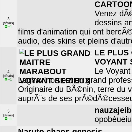
CARTOON
Venez dÃ©
3
dessins a
[détails]
+1
films d'animation qui ont bercÃ
audio, des skins et pleins d'aut
LE PLUS
VOYANT 
Le Voyant
4
[détails]
Legbavinon est un grand profess
+1
Originaire du BÃ©nin, terre du v
auprÃ¨s de ses prÃ©dÃ©cesseu
nauzajeib
5
[détails]
opobéueiu
+1
Naruto chaos genesis