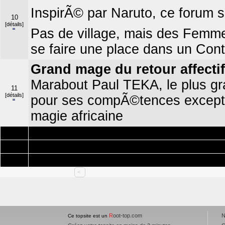
InspirÃ© par Naruto, ce forum sâ
10
[détails]
Pas de village, mais des Femme
se faire une place dans un Cont
Grand mage du retour affecti
Marabout Paul TEKA, le plus gr
11
[détails]
pour ses compÃ©tences excepti
magie africaine
Ajouter 
Ajouter 
Ajouter 
<
R
oot-top.com
N
Ce topsite est un