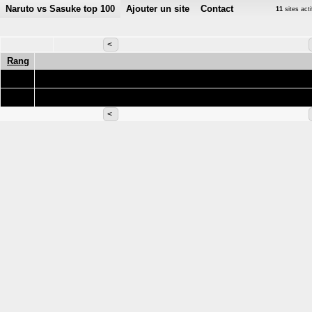
Naruto vs Sasuke top 100
Ajouter un site
Contact
11
sites act
<
Rang
Ajouter 
Ajouter 
<