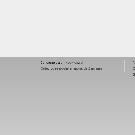
R
oot-top.com
N
Ce topsite est un
Créez votre topsite en moins de 2 minutes
C
S