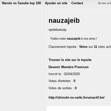
Naruto vs Sasuke top 100
Ajouter un site
Contact
11
sites act
nauzajeib
opobéueiuày
Faites voter
nauzajeib
à vos amis !
Classement topsite :
5ème
sur
11
sites act
Trouver le site sur le topsite
Devenir Membre Premium
Inscrit le : 02/04/2020
Votes d'entrées :
0
Votes de sorties :
0
http://shinobi-no-seiki.forumactif.be/