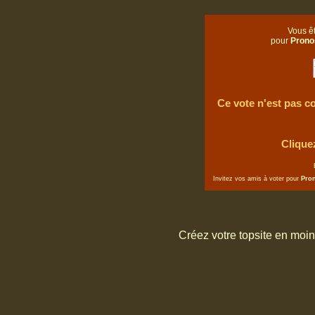
Vous êt
pour
Prono
Ce vote n'est pas co
Clique
Invitez vos amis à voter pour
Pro
Créez votre topsite en moi