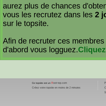
aurez plus de chances d'obte
vous les recrutez dans les
2 j
sur le topsite.
Afin de recruter ces membres 
d'abord vous logguez.
Cliquez
R
oot-top.com
Ce topsite est un
Créez votre topsite en moins de 2 minutes
C
S