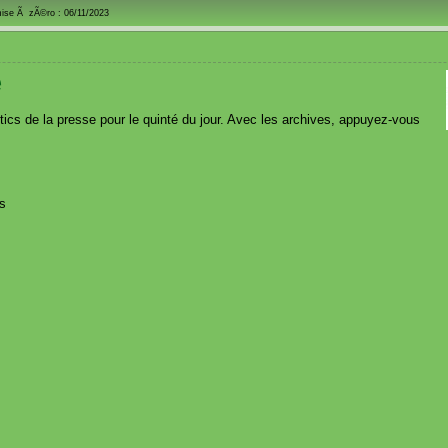
mise Ã zÃ©ro : 06/11/2023
e
ics de la presse pour le quinté du jour. Avec les archives, appuyez-vous
s