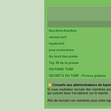
face-time-bourbon
serieux-turf
loyale-turf
jose-coves-bons
Au bord des pistes
Top 30 de la presse
ON PARIE TURF
SECRETS DU TURF : Pronos gratuits
Conseils aux administrateurs de topsi
Si vous souhaitez recruter des membres pou
qui suivent leurs inscriptions sur le topsite.
Afin de recruter ces membres pour votre top