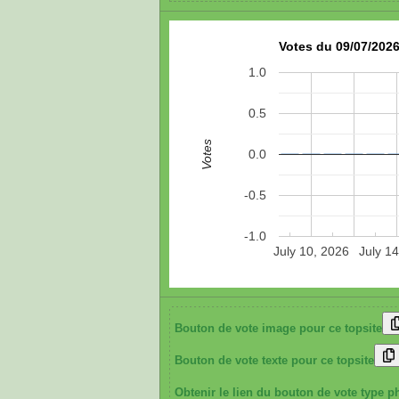
Votes du 09/07/2026
1.0
0.5
Votes
0.0
-0.5
-1.0
July 10, 2026
July 14
Bouton de vote image pour ce topsite
Bouton de vote texte pour ce topsite
Obtenir le lien du bouton de vote type p