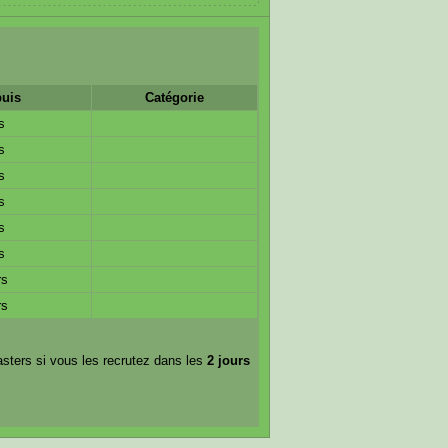
puis
Catégorie
s
s
s
s
s
s
rs
rs
sters si vous les recrutez dans les
2 jours