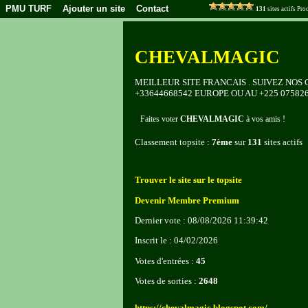
PMU TURF
Ajouter un site
Contact
131
sites actifs Pr
CHEVALMAGIC
MEILLEUR SITE FRANCAIS . SUIVEZ NO
+33644668542 EUROPE OU AU +225 07582
Faites voter
CHEVALMAGIC
à vos amis !
Classement topsite :
7ème
sur
131
sites actifs
Trouver le site sur le topsite
Devenir Membre Premium
Dernier vote : 08/08/2026 11:39:42
Inscrit le : 04/02/2026
Votes d'entrées :
45
Votes de sorties :
2648
https://chevalmagic.blogspot.com/