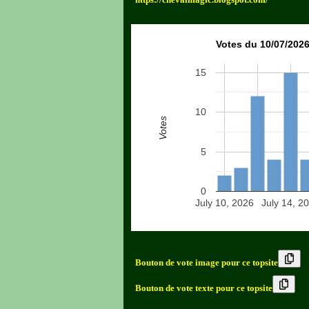
Votes du 10/07/2026
15
10
Votes
5
0
July 10, 2026
July 14, 2
Bouton de vote image pour ce topsite
Bouton de vote texte pour ce topsite