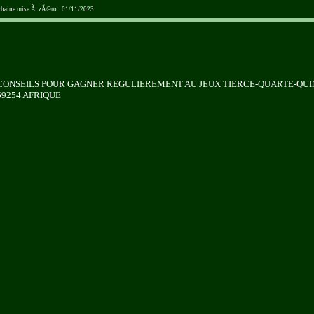
ochaine mise Ã zÃ©ro : 01/11/2023
S CONSEILS POUR GAGNER REGULIEREMENT AU JEUX TIERCE-QUARTE-QUI
69254 AFRIQUE