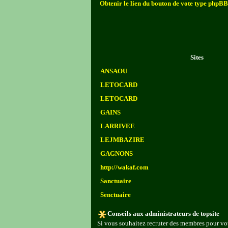
Obtenir le lien du bouton de vote type phpBB
Sites
ANSAOU
LETOCARD
LETOCARD
GAINS
LARRIVEE
LEJMBAZIRE
GAGNONS
http://wakaf.com
Sanctuaire
Senctuaire
Conseils aux administrateurs de topsite
Si vous souhaitez recruter des membres pour vot