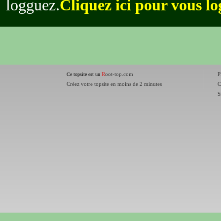
logguez.
Cliquez ici pour vous l
R
oot-top.com
P
Ce topsite est un
Créez votre topsite en moins de 2 minutes
C
S