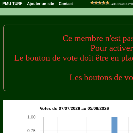
PMU TURF
Ajouter un site
Contact
128
sites actifs Pr
Ce membre n'est pas a
Pour activer
Le bouton de vote doit être en plac
Les boutons de vot
Votes du 07/07/2026 au 05/08/2026
1.00
0.75