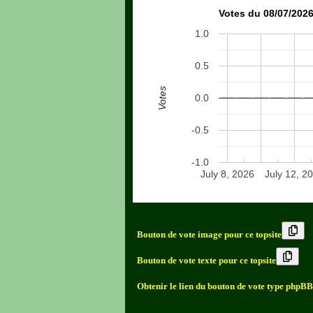
Votes du 08/07/2026
1.0
0.5
Votes
0.0
-0.5
-1.0
July 8, 2026
July 12, 2
Bouton de vote image pour ce topsite
Bouton de vote texte pour ce topsite
Obtenir le lien du bouton de vote type phpBB