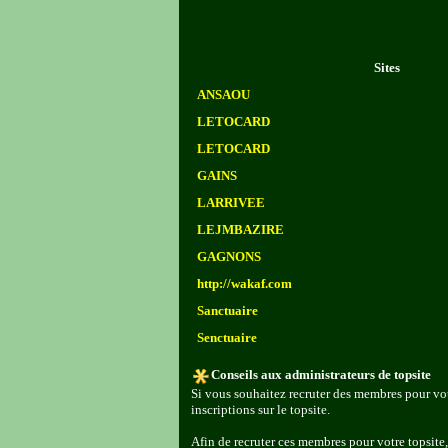
Sites
ANSAOU
LETOCARD
LETOCARD
GAINS
LARRIVEE
LEJMBAZIRE
GAGNONS
http://wakaf.com
Sanctuaire
Senctuaire
Conseils aux administrateurs de topsite
Si vous souhaitez recruter des membres pour vot
inscriptions sur le topsite.
Afin de recruter ces membres pour votre topsite