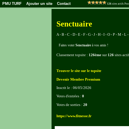
PMU TURF
Ajouter un site
Contact
126
sites actifs Pr
Senctuaire
A - B - C - D - E - F - G - J - H - I - O - P - M - L -
Faites voter
Senctuaire
à vos amis !
Classement topsite :
126ème
sur
126
sites acti
Trouver le site sur le topsite
Devenir Membre Premium
Inscrit le : 06/05/2026
Votes d'entrées :
0
Votes de sorties :
20
https://www.fitnesse.fr