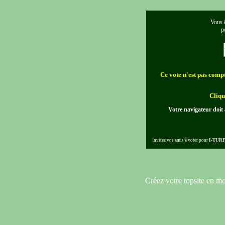
Vous ê
p
Ce vote n'est pas compta
Cliqu
Votre navigateur doit 
Invitez vos amis à voter pour
I-TUR
Créez votre topsite en m