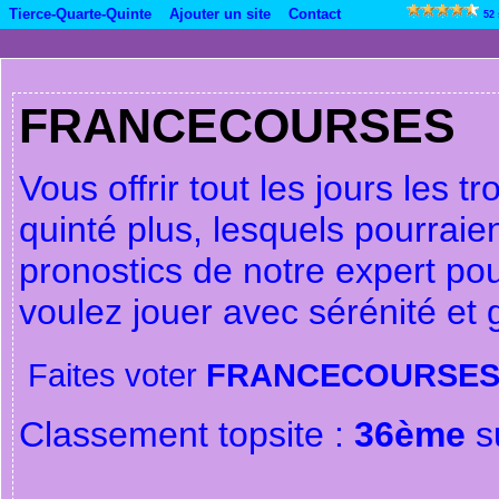
Tierce-Quarte-Quinte
Ajouter un site
Contact
52
FRANCECOURSES
Vous offrir tout les jours les 
quinté plus, lesquels pourraien
pronostics de notre expert pou
voulez jouer avec sérénité et
Faites voter
FRANCECOURSE
Classement topsite :
36ème
s