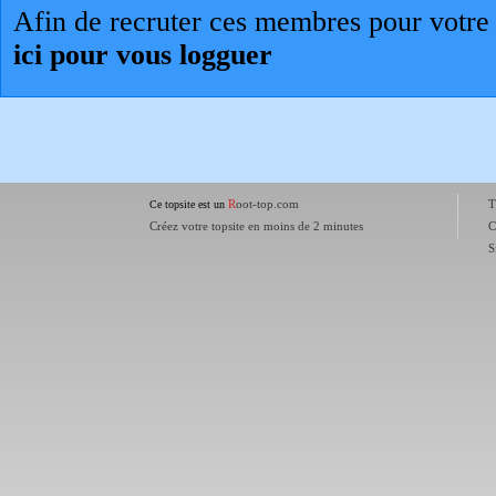
Afin de recruter ces membres pour votre 
ici pour vous logguer
R
oot-top.com
T
Ce topsite est un
Créez votre topsite en moins de 2 minutes
C
S