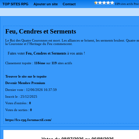
TOP SITES RPG
Ajouter un site
Contact
119
sites actifs Pr
Feu, Cendres et Serments
Le Roi des Quatre Couronnes est mort. Les alliances se brisent, les serments brulent. Quatre 
la Couronne et l’Heritage du Feu commencent.
Faites voter
Feu, Cendres et Serments
à vos amis !
Classement topsite :
118ème
sur
119
sites actifs
Trouver le site sur le topsite
Devenir Membre Premium
Dernier vote : 12/06/2026 16:37:59
Inscrit le : 25/12/2025
Votes d'entrées :
0
Votes de sorties :
0
https://fcs-rpg.forumactif.com/
Votes du 08/07/2026 au 06/08/2026