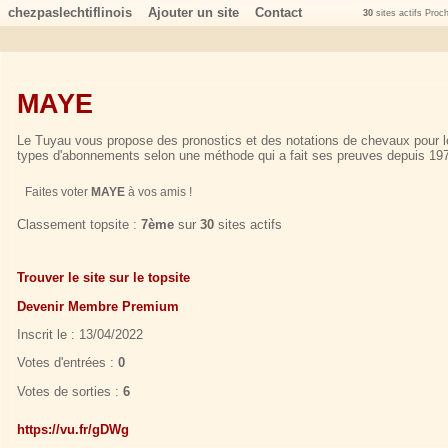
chezpaslechtiflinois
Ajouter un site
Contact
30
sites actifs Proc
MAYE
Le Tuyau vous propose des pronostics et des notations de chevaux pour l
types d'abonnements selon une méthode qui a fait ses preuves depuis
Faites voter
MAYE
à vos amis !
Classement topsite :
7ème
sur
30
sites actifs
Trouver le site sur le topsite
Devenir Membre Premium
Inscrit le : 13/04/2022
Votes d'entrées :
0
Votes de sorties :
6
https://vu.fr/gDWg