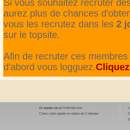
Si vous souhaitez recruter de
aurez plus de chances d'obte
vous les recrutez dans les
2 j
sur le topsite.
Afin de recruter ces membres 
d'abord vous logguez.
Cliquez
R
oot-top.com
c
Ce topsite est un
Créez votre topsite en moins de 2 minutes
C
S