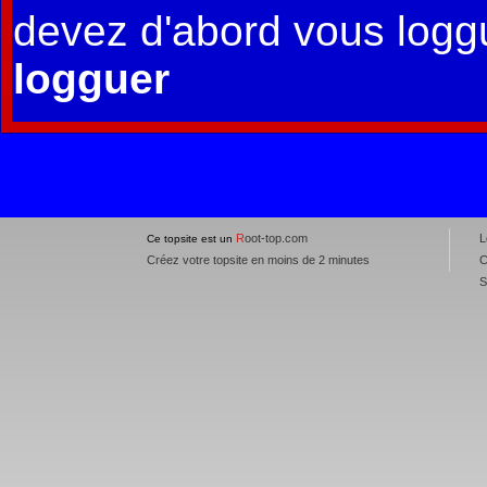
devez d'abord vous logg
logguer
R
oot-top.com
L
Ce topsite est un
Créez votre topsite en moins de 2 minutes
C
S