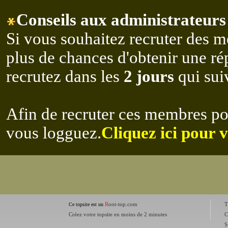
Conseils aux administrateurs 
Si vous souhaitez recruter des m
plus de chances d'obtenir une r
recrutez dans les
2 jours
qui suiv
Afin de recruter ces membres po
vous logguez.
Cliquez ici pour 
R
oot-top.com
T
Ce topsite est un
Créez votre topsite en moins de 2 minutes
C
S