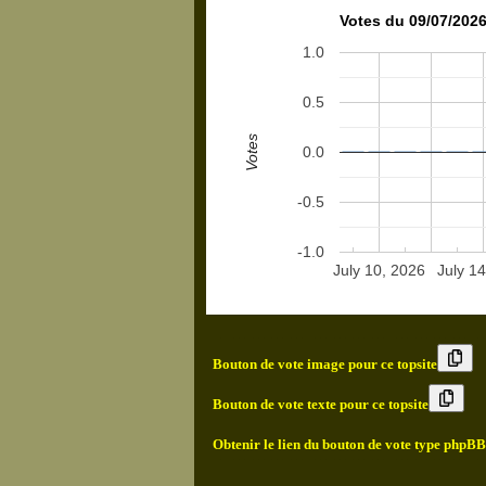
Votes du 09/07/2026
1.0
0.5
Votes
0.0
-0.5
-1.0
July 10, 2026
July 14
Bouton de vote image pour ce topsite
Bouton de vote texte pour ce topsite
Obtenir le lien du bouton de vote type phpBB