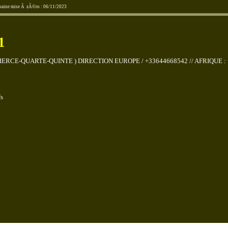
ochaine mise Ã zÃ©ro : 06/11/2023
1
RCE-QUARTE-QUINTE ) DIRECTION EUROPE / +33644668542 // AFRIQUE : 
fs