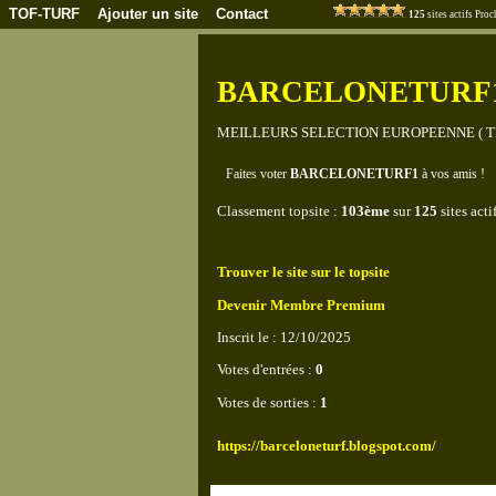
TOF-TURF
Ajouter un site
Contact
125
sites actifs Pr
BARCELONETURF
MEILLEURS SELECTION EUROPEENNE ( TIE
Faites voter
BARCELONETURF1
à vos amis !
Classement topsite :
103ème
sur
125
sites acti
Trouver le site sur le topsite
Devenir Membre Premium
Inscrit le : 12/10/2025
Votes d'entrées :
0
Votes de sorties :
1
https://barceloneturf.blogspot.com/