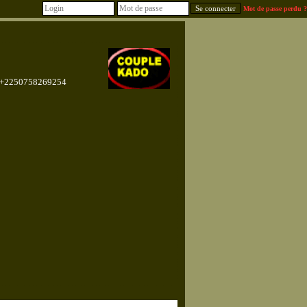
Mot de passe perdu ?
+2250758269254