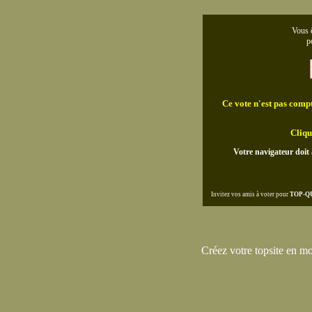
Vous ê
p
Ce vote n'est pas compta
Cliqu
Votre navigateur doit 
Invitez vos amis à voter pour
TOP-Q
Créez votre topsite en m