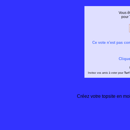
Vous êt
pour
Ce vote n'est pas com
Clique
Invitez vos amis à voter pour
Turf
Créez votre topsite en m