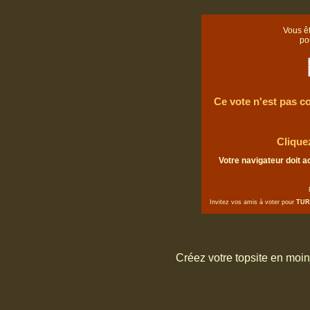
Vous êt
po
Ce vote n'est pas co
Clique
Votre navigateur doit a
Invitez vos amis à voter pour
TUR
Créez votre topsite en moi