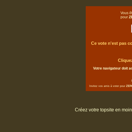
Vous êt
pour
Z
Ce vote n'est pas co
Clique
Votre navigateur doit a
Invitez vos amis à voter pour
ZEP
Créez votre topsite en moi