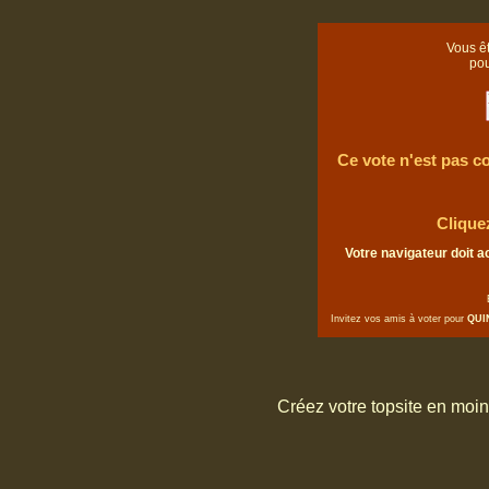
Vous êt
po
Ce vote n'est pas co
Clique
Votre navigateur doit a
Invitez vos amis à voter pour
QUI
Créez votre topsite en moi