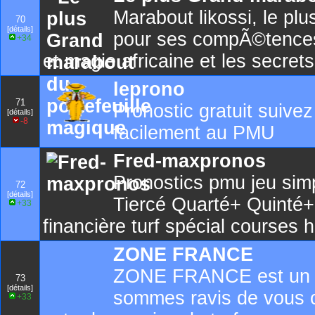
Marabout likossi, le pl
70
[détails]
pour ses compÃ©tences
+34
et magie africaine et les secret
leprono
71
Pronostic gratuit suive
[détails]
-8
facilement au PMU
Fred-maxpronos
Pronostics pmu jeu sim
72
[détails]
Tiercé Quarté+ Quinté+
+33
financière turf spécial courses h
ZONE FRANCE
ZONE FRANCE est un si
73
[détails]
sommes ravis de vous 
+33