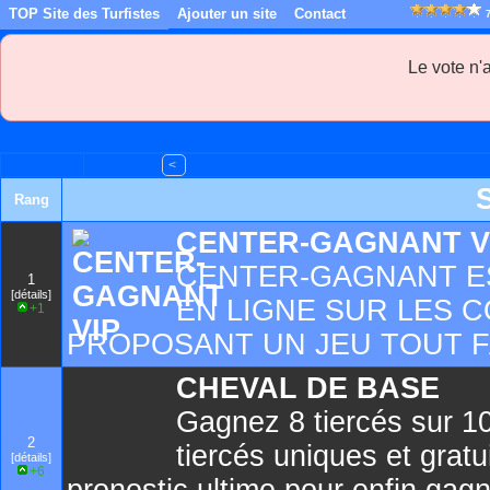
TOP Site des Turfistes
Ajouter un site
Contact
Le vote n'
<
S
Rang
CENTER-GAGNANT V
CENTER-GAGNANT E
1
[détails]
EN LIGNE SUR LES 
+1
PROPOSANT UN JEU TOUT F
CHEVAL DE BASE
Gagnez 8 tiercés sur 1
2
tiercés uniques et gratu
[détails]
+6