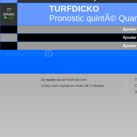
TURFDICKO
77
[détails]
Pronostic quintÃ© Quar
+32
Ajouter 
Ajouter 
Ajouter 
<
R
oot-top.com
T
Ce topsite est un
Créez votre topsite en moins de 2 minutes
C
S