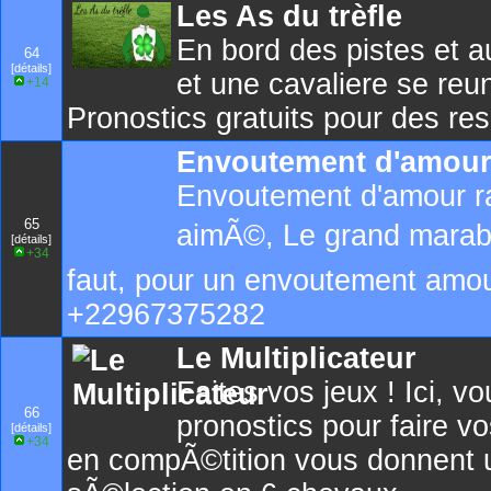
Les As du trèfle
En bord des pistes et au
64
[détails]
et une cavaliere se reun
+14
Pronostics gratuits pour des res
Envoutement d'amour 
Envoutement d'amour rap
65
aimÃ©, Le grand marabou
[détails]
+34
faut, pour un envoutement amo
+22967375282
Le Multiplicateur
Faites vos jeux ! Ici, v
66
pronostics pour faire v
[détails]
+34
en compÃ©tition vous donnent u