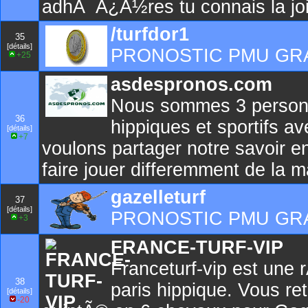
adhÃ¯Â¿Â½res tu connais la joi
/turfdor1
35
[détails]
PRONOSTIC PMU GRA
+25
asdespronos.com
Nous sommes 3 personn
36
hippiques et sportifs a
[détails]
+7
voulons partager notre savoir e
faire jouer differemment de la 
gazelleturf
37
[détails]
PRONOSTIC PMU GRA
+3
FRANCE-TURF-VIP
Franceturf-vip est une
38
paris hippique. Vous re
[détails]
-20