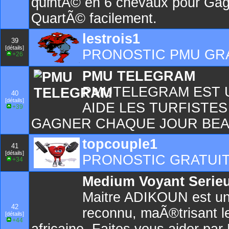
quintÃ© en 6 chevaux pour Gagn
QuartÃ© facilement.
lestrois1
39
[détails]
PRONOSTIC PMU GRA
+26
PMU TELEGRAM
PMUTELEGRAM EST U
40
[détails]
AIDE LES TURFISTES
+39
GAGNER CHAQUE JOUR BE
topcouple1
41
[détails]
PRONOSTIC GRATUI
+34
Medium Voyant Serieux
Maitre ADIKOUN est u
42
reconnu, maÃ®trisant le
[détails]
+44