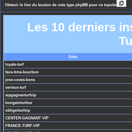
Obtenir le lien du bouton de vote type phpBB pour ce topsite
Les 10 derniers in
Tu
Sites
loyale-turf
face-time-bourbon
jose-coves-bons
serieux-turf
aipgagnanturfvip
bongainturfsur
obligerturfvip
CENTER-GAGNANT VIP
FRANCE-TURF-VIP