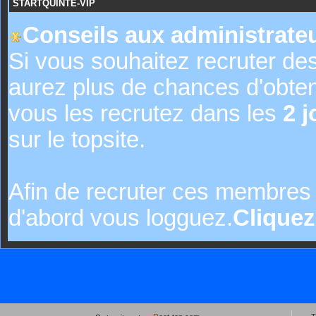
STARTQUINTE-VIP
Conseils aux administrateu
Si vous souhaitez recruter de
aurez plus de chances d'obte
vous les recrutez dans les
2 j
sur le topsite.
Afin de recruter ces membres 
d'abord vous logguez.
Cliquez