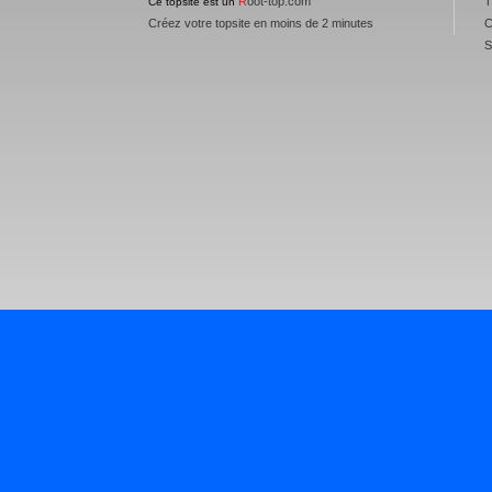
R
oot-top.com
T
Ce topsite est un
Créez votre topsite en moins de 2 minutes
C
S