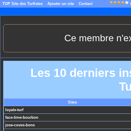
TOP Site des Turfistes
Ajouter un site
Contact
Ce membre n'exi
Les 10 derniers in
Tu
Sites
loyale-turf
face-time-bourbon
jose-coves-bons