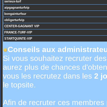
serieux-turf
aipgagnanturfvip
bongainturfsur
obligerturfvip
CENTER-GAGNANT VIP
FRANCE-TURF-VIP
STARTQUINTE-VIP
Conseils aux administrateu
Si vous souhaitez recruter de
aurez plus de chances d'obte
vous les recrutez dans les
2 j
le topsite.
Afin de recruter ces membres 