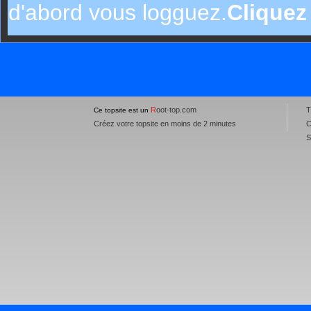
d'abord vous logguez.
Cliquez
R
oot-top.com
T
Ce topsite est un
Créez votre topsite en moins de 2 minutes
C
S