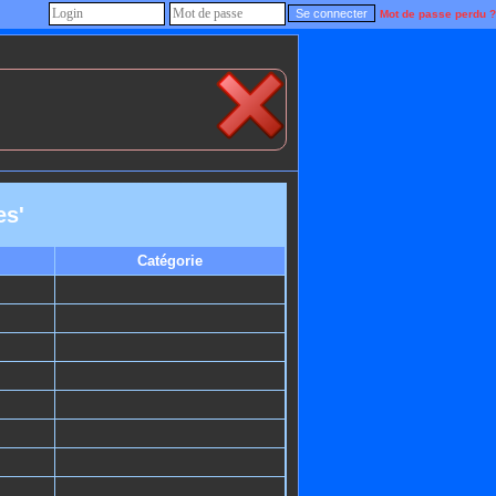
Mot de passe perdu ?
es'
Catégorie