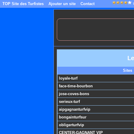
TOP Site des Turfistes
Ajouter un site
Contact
Le
Sites
loyale-turf
face-time-bourbon
jose-coves-bons
serieux-turf
aipgagnanturfvip
bongainturfsur
obligerturfvip
CENTER-GAGNANT VIP