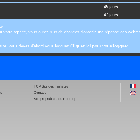
45 jours
47 jours
te
r votre topsite, vous aurez plus de chances d'obtenir une réponse des webma
site, vous devez d'abord vous logguez.
Cliquez ici pour vous logguer
TOP Site des Turfistes
es
Contact
Site propriétaire du Root-top