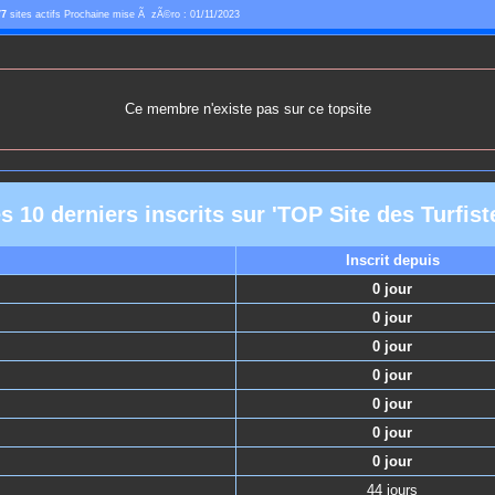
77
sites actifs Prochaine mise Ã zÃ©ro : 01/11/2023
Ce membre n'existe pas sur ce topsite
s 10 derniers inscrits sur 'TOP Site des Turfist
Inscrit depuis
0 jour
0 jour
0 jour
0 jour
0 jour
0 jour
0 jour
44 jours