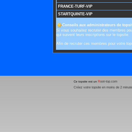
FRANCE-TURF-VIP
STARTQUINTE-VIP
Conseils aux administrateurs de topsi
Si vous souhaitez recruter des membres pou
qui suivent leurs inscriptions sur le topsite.
Afin de recruter ces membres pour votre top
R
oot-top.com
Ce topsite est un
Créez votre topsite en moins de 2 minut