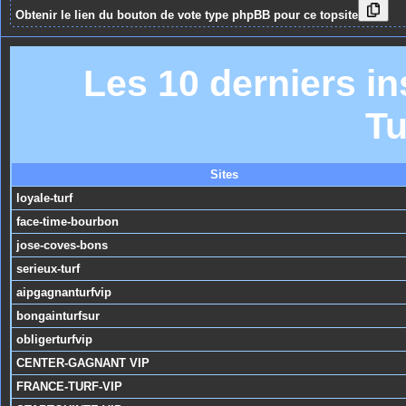
Obtenir le lien du bouton de vote type phpBB pour ce topsite
Les 10 derniers in
Tu
Sites
loyale-turf
face-time-bourbon
jose-coves-bons
serieux-turf
aipgagnanturfvip
bongainturfsur
obligerturfvip
CENTER-GAGNANT VIP
FRANCE-TURF-VIP