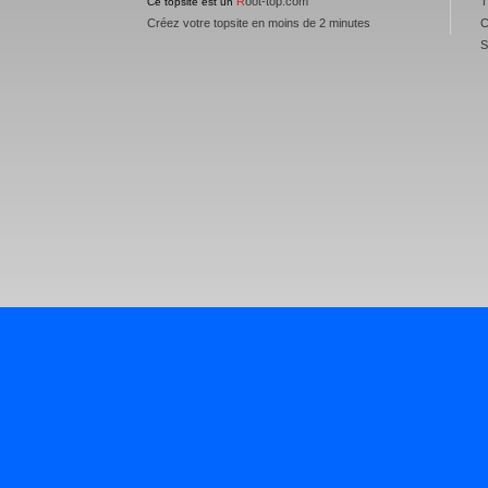
R
oot-top.com
T
Ce topsite est un
Créez votre topsite en moins de 2 minutes
C
S