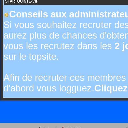
STARTQUINTE-VIP
Conseils aux administrateu
Si vous souhaitez recruter de
aurez plus de chances d'obte
vous les recrutez dans les
2 j
sur le topsite.
Afin de recruter ces membres 
d'abord vous logguez.
Cliquez