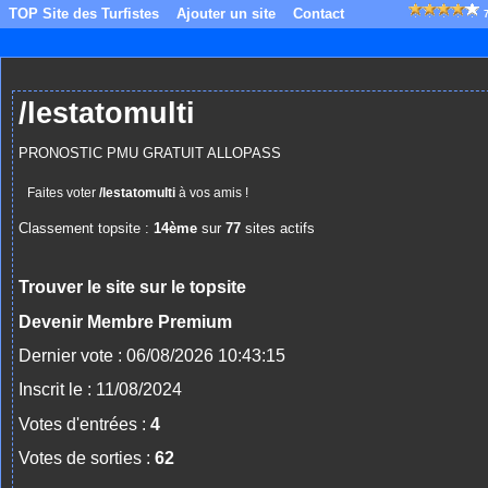
TOP Site des Turfistes
Ajouter un site
Contact
/lestatomulti
PRONOSTIC PMU GRATUIT ALLOPASS
Faites voter
/lestatomulti
à vos amis !
Classement topsite :
14ème
sur
77
sites actifs
Trouver le site sur le topsite
Devenir Membre Premium
Dernier vote : 06/08/2026 10:43:15
Inscrit le : 11/08/2024
Votes d'entrées :
4
Votes de sorties :
62