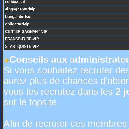
serieux-turf
aipgagnanturfvip
bongainturfsur
obligerturfvip
CENTER-GAGNANT VIP
FRANCE-TURF-VIP
STARTQUINTE-VIP
Conseils aux administrateu
Si vous souhaitez recruter de
aurez plus de chances d'obte
vous les recrutez dans les
2 j
sur le topsite.
Afin de recruter ces membres 