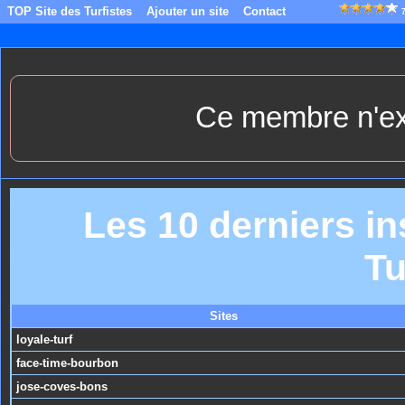
TOP Site des Turfistes
Ajouter un site
Contact
Ce membre n'exi
Les 10 derniers in
Tu
Sites
loyale-turf
face-time-bourbon
jose-coves-bons