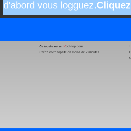
d'abord vous logguez.
Cliquez
R
oot-top.com
T
Ce topsite est un
Créez votre topsite en moins de 2 minutes
C
S