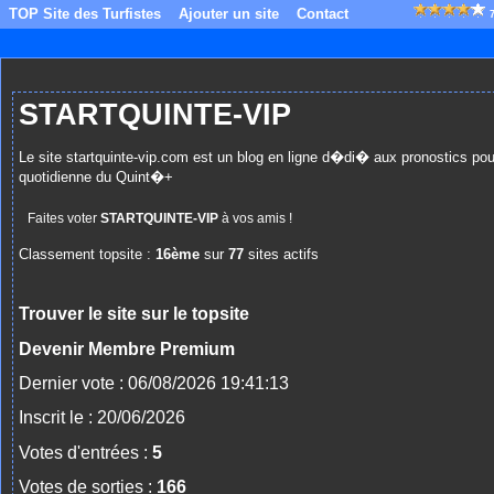
TOP Site des Turfistes
Ajouter un site
Contact
STARTQUINTE-VIP
Le site startquinte-vip.com est un blog en ligne d�di� aux pronostics p
quotidienne du Quint�+
Faites voter
STARTQUINTE-VIP
à vos amis !
Classement topsite :
16ème
sur
77
sites actifs
Trouver le site sur le topsite
Devenir Membre Premium
Dernier vote : 06/08/2026 19:41:13
Inscrit le : 20/06/2026
Votes d'entrées :
5
Votes de sorties :
166