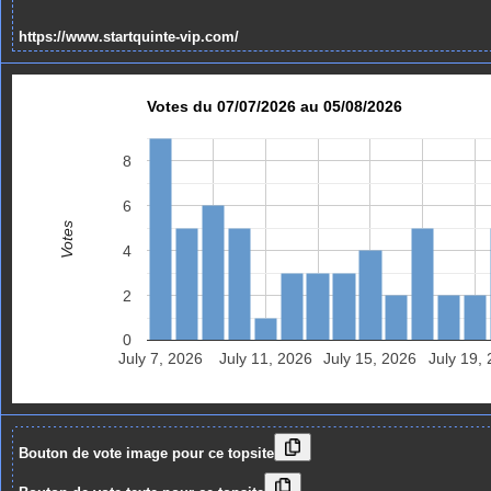
https://www.startquinte-vip.com/
Votes du 07/07/2026 au 05/08/2026
8
6
Votes
4
2
0
July 7, 2026
July 11, 2026
July 15, 2026
July 19,
Bouton de vote image pour ce topsite