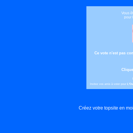
Vous êt
pour
Ce vote n'est pas com
Clique
Invitez vos amis à voter pour
L'Ou
Créez votre topsite en m