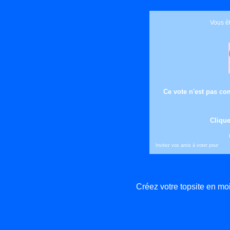
Vous êt
Ce vote n'est pas com
Clique
Invitez vos amis à voter pour
Créez votre topsite en m