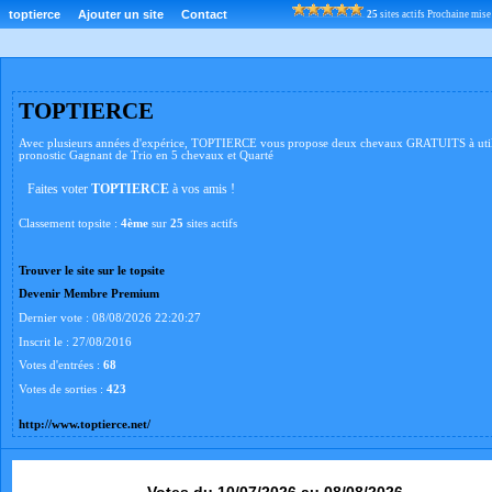
toptierce
Ajouter un site
Contact
25
sites actifs Prochaine mi
TOPTIERCE
Avec plusieurs années d'expérice, TOPTIERCE vous propose deux chevaux GRATUITS à util
pronostic Gagnant de Trio en 5 chevaux et Quarté
Faites voter
TOPTIERCE
à vos amis !
Classement topsite :
4ème
sur
25
sites actifs
Trouver le site sur le topsite
Devenir Membre Premium
Dernier vote : 08/08/2026 22:20:27
Inscrit le : 27/08/2016
Votes d'entrées :
68
Votes de sorties :
423
http://www.toptierce.net/
Votes du 10/07/2026 au 08/08/2026