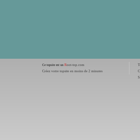
R
oot-top.com
T
Ce topsite est un
Créez votre topsite en moins de 2 minutes
C
S