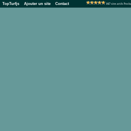
TopTurfjs
Ajouter un site
Contact
167
sites actifs Proc